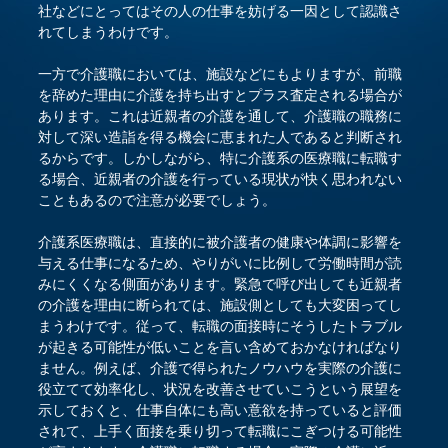
社などにとってはその人の仕事を妨げる一因として認識さ
れてしまうわけです。
一方で介護職においては、施設などにもよりますが、前職
を辞めた理由に介護を持ち出すとプラス査定される場合が
あります。これは近親者の介護を通して、介護職の職務に
対して深い造詣を得る機会に恵まれた人であると判断され
るからです。しかしながら、特に介護系の医療職に転職す
る場合、近親者の介護を行っている現状が快く思われない
こともあるので注意が必要でしょう。
介護系医療職は、直接的に被介護者の健康や体調に影響を
与える仕事になるため、やりがいに比例して労働時間が読
みにくくなる側面があります。緊急で呼び出しても近親者
の介護を理由に断られては、施設側としても大変困ってし
まうわけです。従って、転職の面接時にそうしたトラブル
が起きる可能性が低いことを言い含めておかなければなり
ません。例えば、介護で得られたノウハウを実際の介護に
役立てて効率化し、状況を改善させていこうという展望を
示しておくと、仕事自体にも高い意欲を持っていると評価
されて、上手く面接を乗り切って転職にこぎつける可能性